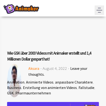
Wie GSK über 2000 Videos mit Animaker erstellt und 1,4
Millionen Dollar gespart hat!
Aksara
- August 4, 2022 -
Leave your
thoughts.
Animation
,
Animierte Videos
,
anpassbare Charaktere
,
Business
,
Erstellung von animierten Videos
,
Fallstudie
,
GSK
,
Pharmaunternehmen