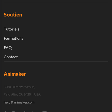
Soutien
Tutoriels
Formations
FAQ
Contact
Animaker
3260 Hillview Avenue,
Palo Alto, CA 94304, USA.
help@animaker.com